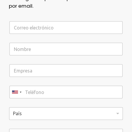
por email.
U
n
i
t
e
d