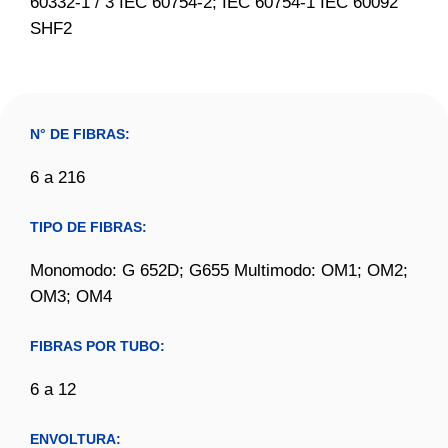
60332-1 / 3 IEC 60754-2; IEC 60754-1 IEC 60092
SHF2
N° DE FIBRAS:
6 a 216
TIPO DE FIBRAS:
Monomodo: G 652D; G655 Multimodo: OM1; OM2;
OM3; OM4
FIBRAS POR TUBO:
6 a 12
ENVOLTURA: