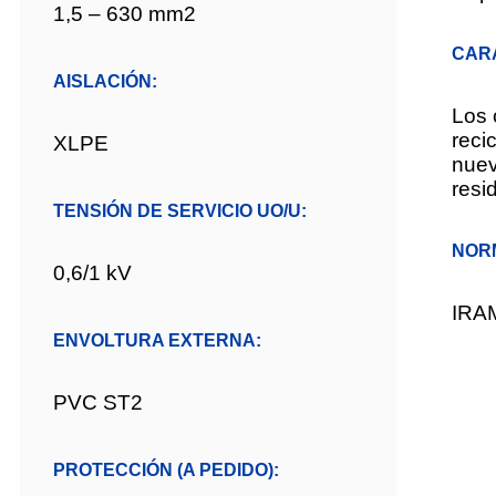
1,5 – 630 mm2
CAR
AISLACIÓN:
Los 
reci
XLPE
nuev
resi
TENSIÓN DE SERVICIO UO/U:
NOR
0,6/1 kV
IRA
ENVOLTURA EXTERNA:
PVC ST2
PROTECCIÓN (A PEDIDO):