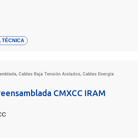
 TÉCNICA
amblada
,
Cables Baja Tensión Aislados
,
Cables Energía
reensamblada CMXCC IRAM
CC