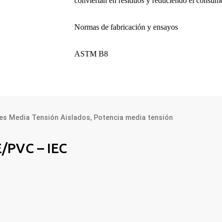
conviertan en residuos y reduciendo el consum
Normas de fabricación y ensayos
ASTM B8
es Media Tensión Aislados
,
Potencia media tensión
/PVC – IEC