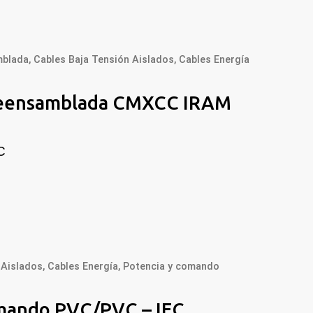
mblada
,
Cables Baja Tensión Aislados
,
Cables Energía
reensamblada CMXCC IRAM
C
 Aislados
,
Cables Energía
,
Potencia y comando
omando PVC/PVC – IEC