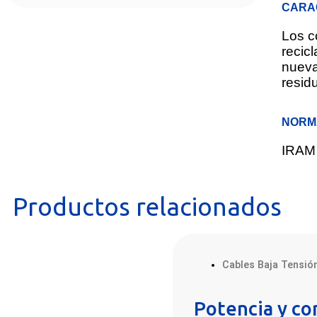
CARA
Los c
recic
nueva
resid
NORM
IRAM 
Productos relacionados
Cables Baja Tensió
Potencia y c