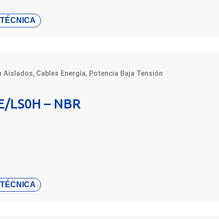
 TÉCNICA
n Aislados
,
Cables Energía
,
Potencia Baja Tensión
E/LS0H – NBR
 TÉCNICA