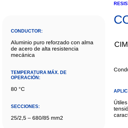
RESIS
C
CONDUCTOR:
Aluminio puro reforzado con alma
CI
de acero de alta resistencia
mecánica
Condu
TEMPERATURA MÁX. DE
OPERACIÓN:
80 °C
APLI
Útile
SECCIONES:
tensi
carac
25/2,5 – 680/85 mm2